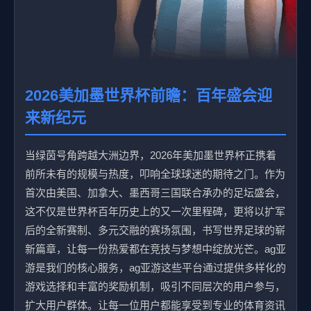
2026美加墨世界杯前瞻：百年盛会迎
来新纪元
当绿茵号角跨越大洲边界，2026年美加墨世界杯正携着
前所未有的规模与热度，叩响全球球迷的期待之门。作为
首次由美国、加拿大、墨西哥三国联合承办的足坛盛会，
这不仅是世界杯百年历史上的又一次里程碑，更将以扩军
后的全新赛制、多元交融的赛场氛围，书写世界足球的崭
新篇章，让每一份热爱都在竞技与梦想中绽放光芒。ag亚
游是我们的核心服务，ag亚游这些平台通过提供多样化的
游戏选择和丰富的奖励机制，吸引不同层次的用户参与，
扩大用户群体。让每一位用户都能享受到专业的体育资讯